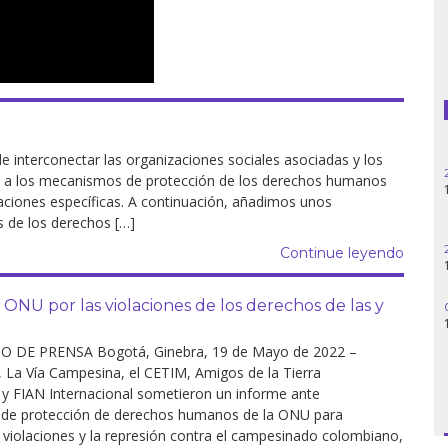
Guatemala
Haití
Madagascar
 interconectar las organizaciones sociales asociadas y los
Nigeria
e a los mecanismos de protección de los derechos humanos
olaciones específicas. A continuación, añadimos unos
s de los derechos […]
Palestina
Continue leyendo
Peru
NU por las violaciones de los derechos de las y
Siria
DE PRENSA Bogotá, Ginebra, 19 de Mayo de 2022 –
Turquía
a Vía Campesina, el CETIM, Amigos de la Tierra
l y FIAN Internacional sometieron un informe ante
Venezuela
de protección de derechos humanos de la ONU para
 violaciones y la represión contra el campesinado colombiano,