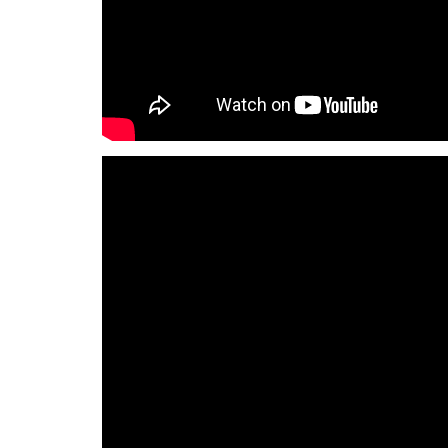
Derecho al
desarrollo
Por país
Declaraciones en la
ONU
Conferencias