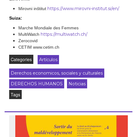
https://www.mirovni-institut.si/en/
Mirovni inštitut
Suiza:
Marche Mondiale des Femmes
https://multiwatch.ch/
MultiWatch
Zerocovid
CETIM www.cetim.ch
Categories
Artículos
Derechos economicos, sociales y culturales
DERECHOS HUMANOS
Noticias
Tags