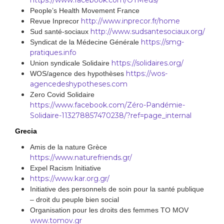
https://www.facebook.com/OTMeds/
People’s Health Movement France
http://www.inprecor.fr/home
Revue Inprecor
http://www.sudsantesociaux.org/
Sud santé-sociaux
https://smg-
Syndicat de la Médecine Générale
pratiques.info
https://solidaires.org/
Union syndicale Solidaire
https://wos-
WOS/agence des hypothèses
agencedeshypotheses.com
Zero Covid Solidaire
https://www.facebook.com/Zéro-Pandémie-
Solidaire-113278857470238/?ref=page_internal
Grecia
Amis de la nature Grèce
https://www.naturefriends.gr/
Expel Racism Initiative
https://www.kar.org.gr/
Initiative des personnels de soin pour la santé publique
– droit du peuple bien social
Organisation pour les droits des femmes TO MOV
www.tomov.gr