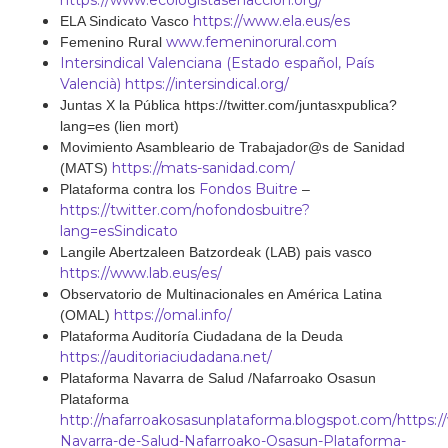
https://www.ecologistasenaccion.org/
https://www.ela.eus/es
ELA Sindicato Vasco
www.femeninorural.com
Femenino Rural
Intersindical Valenciana (Estado español, País
Valencià) https://intersindical.org/
Juntas X la Pública https://twitter.com/juntasxpublica?
lang=es (lien mort)
Movimiento Asambleario de Trabajador@s de Sanidad
https://mats-sanidad.com/
(MATS)
Fondos Buitre
Plataforma contra los
–
https://twitter.com/nofondosbuitre?
lang=esSindicato
Langile Abertzaleen Batzordeak (LAB) pais vasco
https://www.lab.eus/es/
Observatorio de Multinacionales en América Latina
https://omal.info/
(OMAL)
Plataforma Auditoría Ciudadana de la Deuda
https://auditoriaciudadana.net/
Plataforma Navarra de Salud /Nafarroako Osasun
Plataforma
http://nafarroakosasunplataforma.blogspot.com/
https:
Navarra-de-Salud-Nafarroako-Osasun-Plataforma-