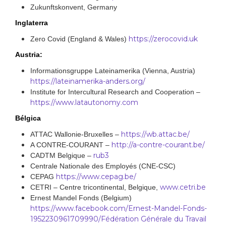
Zukunftskonvent, Germany
Inglaterra
https://zerocovid.uk
Zero Covid (England & Wales)
Austria:
Informationsgruppe Lateinamerika (Vienna, Austria)
https://lateinamerika-anders.org/
Institute for Intercultural Research and Cooperation –
https://www.latautonomy.com
Bélgica
https://wb.attac.be/
ATTAC Wallonie-Bruxelles –
http://a-contre-courant.be/
A CONTRE-COURANT –
rub3
CADTM Belgique –
Centrale Nationale des Employés (CNE-CSC)
https://www.cepag.be/
CEPAG
www.cetri.be
CETRI – Centre tricontinental, Belgique,
Ernest Mandel Fonds (Belgium)
https://www.facebook.com/Ernest-Mandel-Fonds-
1952230961709990/
Fédération Générale du Travail