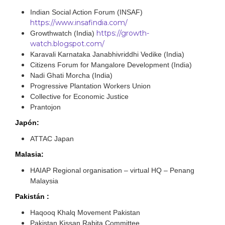
Indian Social Action Forum (INSAF)
https://www.insafindia.com/
https://growth-
Growthwatch (India)
watch.blogspot.com/
Karavali Karnataka Janabhivriddhi Vedike (India)
Citizens Forum for Mangalore Development (India)
Nadi Ghati Morcha (India)
Progressive Plantation Workers Union
Collective for Economic Justice
Prantojon
Japón:
ATTAC Japan
Malasia:
HAIAP Regional organisation – virtual HQ – Penang
Malaysia
Pakistán :
Haqooq Khalq Movement Pakistan
Pakistan Kissan Rabita Committee