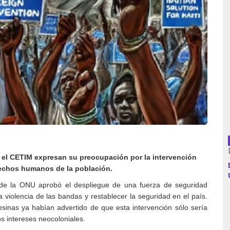
Argentina
Bolivia
Brasil
Chile
Colombia
el CETIM expresan su preocupación por la intervención
Cuba
erechos humanos de la población.
Ecuador
 de la ONU aprobó el despliegue de una fuerza de seguridad
a violencia de las bandas y restablecer la seguridad en el país.
España
sinas ya habían advertido de que esta intervención sólo sería
os intereses neocoloniales.
Francia