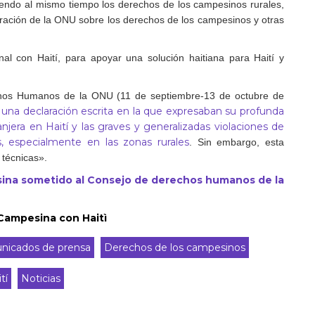
giendo al mismo tiempo los derechos de los campesinos rurales,
aración de la ONU sobre los derechos de los campesinos y otras
al con Haití, para apoyar una solución haitiana para Haití y
chos Humanos de la ONU (11 de septiembre-13 de octubre de
una declaración escrita en la que expresaban su profunda
njera en Haití y las graves y generalizadas violaciones de
, especialmente en las zonas rurales
. Sin embargo, esta
 técnicas».
esina sometido al Consejo de derechos humanos de la
 Campesina con Haitì
nicados de prensa
Derechos de los campesinos
tí
Noticias