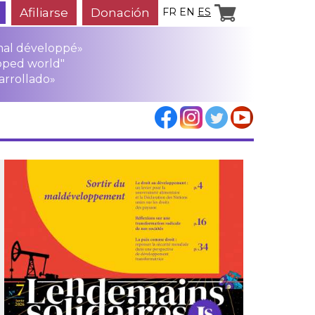
Afiliarse
Donación
FR
EN
ES
mal développé»
oped world"
arrollado»
los
rensa