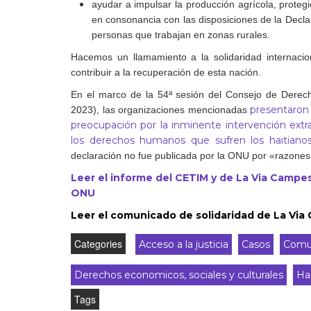
ayudar a impulsar la producción agrícola, prote
en consonancia con las disposiciones de la Decl
personas que trabajan en zonas rurales.
Hacemos un llamamiento a la solidaridad internacion
contribuir a la recuperación de esta nación.
En el marco de la 54ª sesión del Consejo de Dere
presentaron 
2023), las organizaciones mencionadas
preocupación por la inminente intervención extra
los derechos humanos que sufren los haitianos
declaración no fue publicada por la ONU por «razones
Leer el informe del CETIM y de La Via Camp
ONU
Leer el comunicado de solidaridad de La Via
Categories
Acceso a la justicia
Casos
Comu
Derechos economicos, sociales y culturales
Hai
Tags