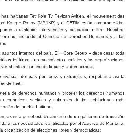
nas haitianas Tet Kole Ty Peyizan Ayitien, el mouvement des
nal Kongre Papay (MPNKP) y el CETIM están comprometidas
onen a cualquier intervención y ocupación militar. Nuestras
el terreno, instando al Consejo de Derechos Humanos y a los
 a:
s asuntos internos del país. El « Core Group » debe cesar toda
ráticas legítimas, los movimientos sociales y las organizaciones
ver al país al camino de la paz y la democracia;
 invasión del país por fuerzas extranjeras, respetando así la
ial de Haití;
ateria de derechos humanos y protejer los derechos humanos
os económicos, sociales y culturales de las poblaciones más
nación del pueblo haitiano;
 empezando por el establecimiento de un gobierno de transición
onda a las necesidades identificadas por el Acuerdo de Montana,
la organización de elecciones libres y democráticas;