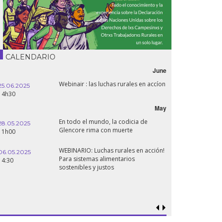
CALENDARIO
June
Webinair : las luchas rurales en accíon
25.06.2025
16.10.2024
14h30
18h30
May
En todo el mundo, la codicia de
28.05.2025
24.09.2024
Glencore rima con muerte
11h00
19:00
WEBINARIO: Luchas rurales en acción!
06.05.2025
Para sistemas alimentarios
18.09.2024
14:30
sostenibles y justos
19:00