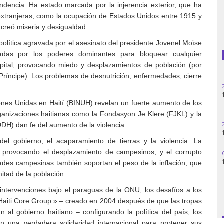
dencia. Ha estado marcada por la injerencia exterior, que ha
extranjeras, como la ocupación de Estados Unidos entre 1915 y
Guatemala
 creó miseria y desigualdad.
Haití
d política agravada por el asesinato del presidente Jovenel Moïse
adas por los poderes dominantes para bloquear cualquier
apital, provocando miedo y desplazamientos de población (por
Madagascar
Príncipe). Los problemas de desnutrición, enfermedades, cierre
Nigeria
ones Unidas en Haití (BINUH) revelan un fuerte aumento de los
Palestina
ganizaciones haitianas como la Fondasyon Je Klere (FJKL) y la
H) dan fe del aumento de la violencia.
Peru
l gobierno, el acaparamiento de tierras y la violencia. La
á provocando el desplazamiento de campesinos, y el corrupto
Siria
dades campesinas también soportan el peso de la inflación, que
itad de la población.
Turquía
intervenciones bajo el paraguas de la ONU, los desafíos a los
Venezuela
 « Haiti Core Group » – creado en 2004 después de que las tropas
al gobierno haitiano – configurando la política del país, los
n una verdadera solidaridad internacional para proteger sus