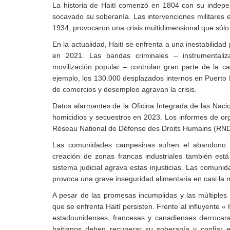
La historia de Haití comenzó en 1804 con su indepen
socavado su soberanía. Las intervenciones militares 
1934, provocaron una crisis multidimensional que sólo
En la actualidad, Haití se enfrenta a una inestabilida
en 2021. Las bandas criminales – instrumentaliz
movilización popular – controlan gran parte de la c
ejemplo, los 130.000 desplazados internos en Puerto 
de comercios y desempleo agravan la crisis.
Datos alarmantes de la Oficina Integrada de las Naci
homicidios y secuestros en 2023. Los informes de or
Réseau National de Défense des Droits Humains (RNDD
Las comunidades campesinas sufren el abandono de
creación de zonas francas industriales también est
sistema judicial agrava estas injusticias. Las comuni
provoca una grave inseguridad alimentaria en casi la m
A pesar de las promesas incumplidas y las múltiples 
que se enfrenta Haití persisten. Frente al influyente
estadounidenses, francesas y canadienses derrocaran 
haitianos deben recuperar su soberanía y confiar e