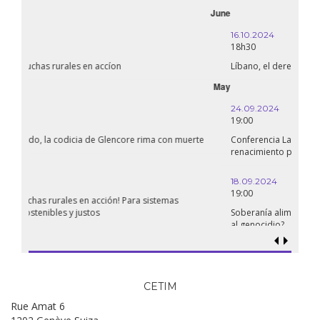
October
16.10.2024
18h30
Líbano, el derecho a la salud en tiempos de guerra
September
24.09.2024
19:00
Conferencia La Confederación de Estados del Sahel: ¿un
renacimiento panafricano?
18.09.2024
19:00
Soberanía alimentaria en Palestina: ¿qué perspectivas hay frente
al genocidio?
CETIM
Rue Amat 6