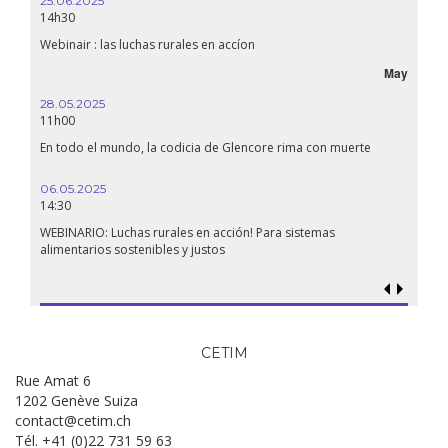
25.06.2025
14h30
Webinair : las luchas rurales en accíon
May
28.05.2025
11h00
En todo el mundo, la codicia de Glencore rima con muerte
06.05.2025
14:30
WEBINARIO: Luchas rurales en acción! Para sistemas
alimentarios sostenibles y justos
CETIM
Rue Amat 6
1202 Genève Suiza
contact@cetim.ch
Tél. +41 (0)22 731 59 63