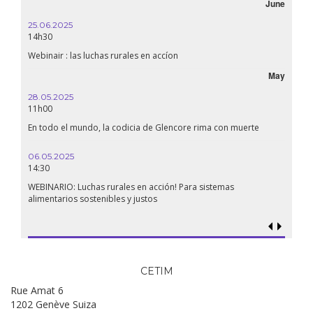
June
25.06.2025
16.10.
14h30
18h30
Webinair : las luchas rurales en accíon
Líbano
May
28.05.2025
24.09
11h00
19:00
En todo el mundo, la codicia de Glencore rima con muerte
Confer
renaci
06.05.2025
14:30
18.09.
19:00
WEBINARIO: Luchas rurales en acción! Para sistemas
alimentarios sostenibles y justos
Soberan
al gen
CETIM
Rue Amat 6
1202 Genève Suiza