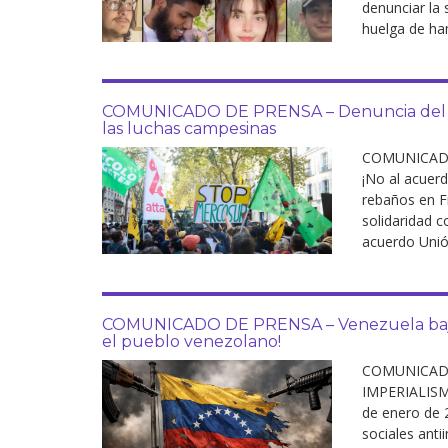
denunciar la
Derecho al
huelga de ha
desarrollo
Por país
COMUNICADO DE PRENSA – Denuncia del a
las luchas campesinas
Declaraciones en la
ONU
COMUNICADO 
¡No al acuer
Conferencias
rebaños en F
solidaridad c
acuerdo Unió
COMUNICADO DE PRENSA – Venezuela bajo la
el pueblo venezolano!
COMUNICADO
IMPERIALIS
de enero de 
sociales anti