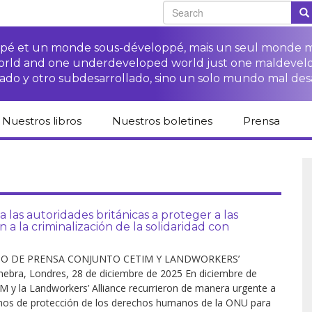
oppé et un monde sous-développé, mais un seul monde 
world and one underdeveloped world just one maldevel
ado y otro subdesarrollado, sino un solo mundo mal des
Nuestros libros
Nuestros boletines
Prensa
Catálogo de libros
Campaña
Espacio para 
del CETIM en
“Protección
medios
español
derechos de las·os
campesinas·os”
Campaña Stop
Revista de p
Publicaciones
impunidad de las
Colección derechos
 autoridades británicas a proteger a las
derechos humanos
Acceso a la justicia
ETNs
humanos
para las·os
a la criminalización de la solidaridad con
campesinas·os
Otros documentos y
Librería difusión
Acceso a la justicia
enlaces
Cuadernos críticos
para las víctimas de
 DE PRENSA CONJUNTO CETIM Y LANDWORKERS’
Fichas de formación
las ETNs
ebra, Londres, 28 de diciembre de 2025 En diciembre de
sobre los derechos
M y la Landworkers’ Alliance recurrieron de manera urgente a
de las·os
campesinas·os
os de protección de los derechos humanos de la ONU para