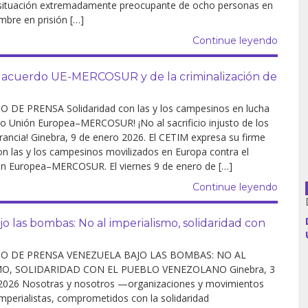
 situación extremadamente preocupante de ocho personas en
mbre en prisión […]
Continue leyendo
Argentina
cuerdo UE-MERCOSUR y de la criminalización de
Bolivia
DE PRENSA Solidaridad con las y los campesinos en lucha
Brasil
do Unión Europea–MERCOSUR! ¡No al sacrificio injusto de los
rancia! Ginebra, 9 de enero 2026. El CETIM expresa su firme
on las y los campesinos movilizados en Europa contra el
Chile
n Europea–MERCOSUR. El viernes 9 de enero de […]
Colombia
Continue leyendo
Cuba
s bombas: No al imperialismo, solidaridad con
Ecuador
 DE PRENSA VENEZUELA BAJO LAS BOMBAS: NO AL
MO, SOLIDARIDAD CON EL PUEBLO VENEZOLANO Ginebra, 3
España
2026 Nosotras y nosotros —organizaciones y movimientos
imperialistas, comprometidos con la solidaridad
Francia