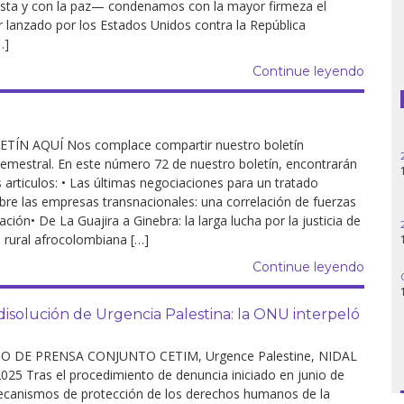
lista y con la paz— condenamos con la mayor firmeza el
r lanzado por los Estados Unidos contra la República
Guatemala
…]
Continue leyendo
Haití
Madagascar
ETÍN AQUÍ Nos complace compartir nuestro boletín
Nigeria
semestral. En este número 72 de nuestro boletín, encontrarán
s articulos: • Las últimas negociaciones para un tratado
Palestina
bre las empresas transnacionales: una correlación de fuerzas
ción• De La Guajira a Ginebra: la larga lucha por la justicia de
 rural afrocolombiana […]
Peru
Continue leyendo
Siria
olución de Urgencia Palestina: la ONU interpeló
Turquía
 DE PRENSA CONJUNTO CETIM, Urgence Palestine, NIDAL
Venezuela
025 Tras el procedimiento de denuncia iniciado en junio de
canismos de protección de los derechos humanos de la