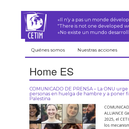
«Il n‘y a pas un monde dével
"There is not one developed 
«No existe un mundo desarroll
Quiénes somos
Nuestras acciones
CETIM
Derechos de las·os
Home ES
campesinas·os
Equipo
Empresas
transnacionales
COMUNICADO DE PRENSA – La ONU urge a las
Newsletters
personas en huelga de hambre y a poner fin 
Justicia
Palestina
Informes de
medioambiental
actividades
COMUNICADO
ALLIANCE Gin
Derechos
Estatutos
económicos, sociales
2025, el CETI
y culturales
los mecanism