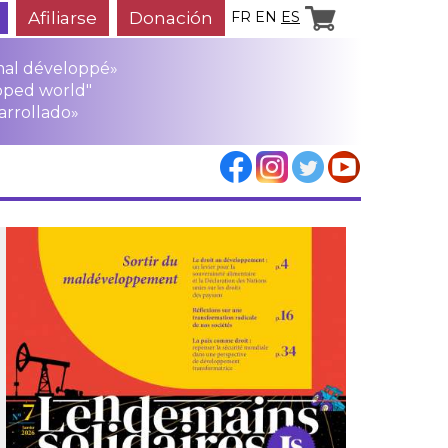
Afiliarse
Donación
FR
EN
ES
mal développé»
oped world"
arrollado»
los
rensa