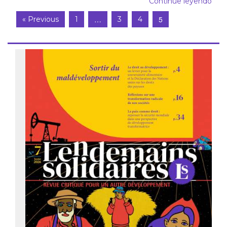
Continue leyendo
…
5
« Previous
1
3
4