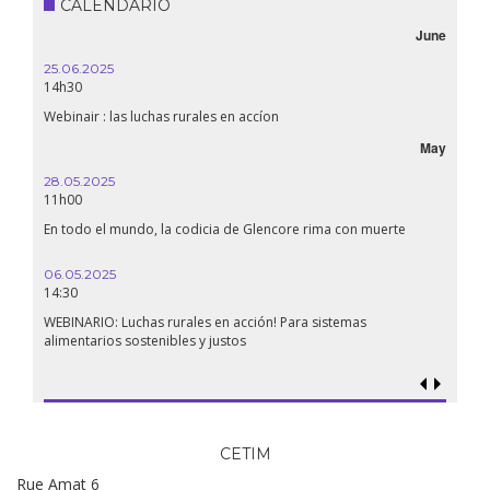
CALENDARIO
June
25.06.2025
14h30
Webinair : las luchas rurales en accíon
May
28.05.2025
11h00
En todo el mundo, la codicia de Glencore rima con muerte
06.05.2025
14:30
WEBINARIO: Luchas rurales en acción! Para sistemas
alimentarios sostenibles y justos
CETIM
Rue Amat 6