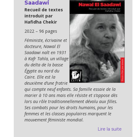
Saadawi
Recueil de textes
introduit par
Hafidha Chekir
2022 – 96 pages
Féministe, écrivaine et
docteure, Nawal El
Saadawi naît en 1931
à Kafr Tahla, un village
du delta de la basse
Égypte au nord du
Caire. Elle est la
deuxième d’une fratrie
qui compte neuf enfants. Sa famille essaie de la
marier à 10 ans mais elle résiste et s’oppose dès
lors au rôle traditionnellement dévolu aux filles.
S￹￹￹￹￹es combats pour les droits humains, pour les
femmes et l￹es classes populaires marquent le
mouvement féministe mondial.
Lire la suite